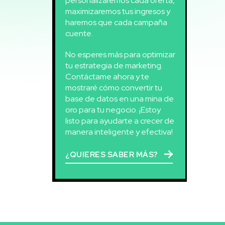
personalizaremos cada oferta,
maximizaremos tus ingresos y
haremos que cada campaña
cuente.
No esperes más para optimizar
tu estrategia de marketing.
Contáctame ahora y te
mostraré cómo convertir tu
base de datos en una mina de
oro para tu negocio. ¡Estoy
listo para ayudarte a crecer de
manera inteligente y efectiva!
¿QUIERES SABER MÁS?