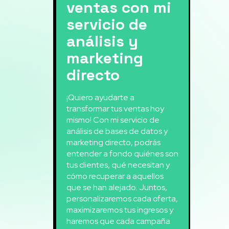
ventas con mi
servicio de
análisis y
marketing
directo
¡Quiero ayudarte a
transformar tus ventas hoy
mismo! Con mi servicio de
análisis de bases de datos y
marketing directo, podrás
entender a fondo quiénes son
tus clientes, qué necesitan y
cómo recuperar a aquellos
que se han alejado. Juntos,
personalizaremos cada oferta,
maximizaremos tus ingresos y
haremos que cada campaña