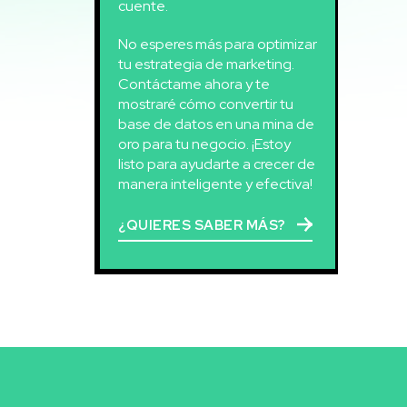
cuente.
No esperes más para optimizar
tu estrategia de marketing.
Contáctame ahora y te
mostraré cómo convertir tu
base de datos en una mina de
oro para tu negocio. ¡Estoy
listo para ayudarte a crecer de
manera inteligente y efectiva!
¿QUIERES SABER MÁS?