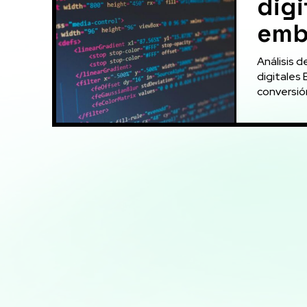
digi
emb
Análisis 
digitales 
conversión