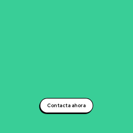
go para explorar nueva
experto en inteligencia artificial, ciencia de datos,
para transformar tu negocio? Estoy aquí para ayuda
otencial a tu negocio a través de estrategias inno
s. Contáctame hoy mismo para descubrir cómo po
la creación de soluciones que impulsarán tu éxito e
oder de la inteligencia artificial y lidera la transform
tu sector!
Contacta ahora