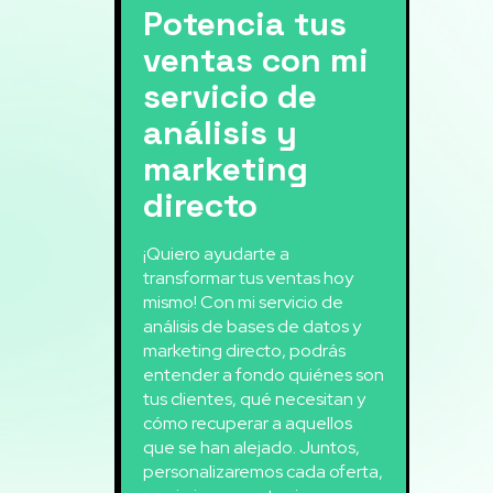
Potencia tus
ventas con mi
servicio de
análisis y
marketing
directo
¡Quiero ayudarte a
transformar tus ventas hoy
mismo! Con mi servicio de
análisis de bases de datos y
marketing directo, podrás
entender a fondo quiénes son
tus clientes, qué necesitan y
cómo recuperar a aquellos
que se han alejado. Juntos,
personalizaremos cada oferta,