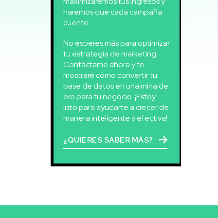
maximizaremos tus ingresos y
haremos que cada campaña
cuente.
No esperes más para optimizar
tu estrategia de marketing.
Contáctame ahora y te
mostraré cómo convertir tu
base de datos en una mina de
oro para tu negocio. ¡Estoy
listo para ayudarte a crecer de
manera inteligente y efectiva!
¿QUIERES SABER MÁS?