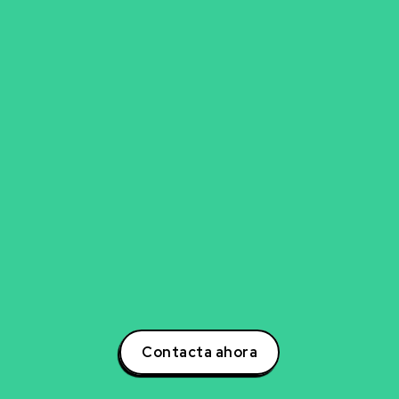
go para explorar nueva
experto en inteligencia artificial, ciencia de datos,
para transformar tu negocio? Estoy aquí para ayuda
otencial a tu negocio a través de estrategias inno
s. Contáctame hoy mismo para descubrir cómo po
la creación de soluciones que impulsarán tu éxito e
oder de la inteligencia artificial y lidera la transform
tu sector!
Contacta ahora