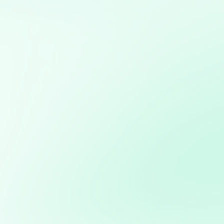
Mis servicios:
Diseño, desarrollo y gestión de sitios web
personalizados usando python
Marketing directo personalizado: Campañas dirigidas a
través de WhatsApp y Telegram basadas en análisis de
bases de datos
Automatización de procesos: Desarrollo de soluciones
para automatizar tareas repetitivas y mejorar la
eficiencia operativa
Optimización de marketing digital: Estrategias basadas
en datos para maximizar el ROI en campañas digitales
Análisis y visualización de datos con Python: Uso de
herramientas como Pandas, Matplotlib y Plotly para
análisis detallado y creación de informes visuales
Potencia tus ventas con