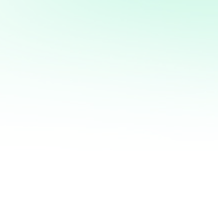
mi servicio de análisis y
marketing directo
¡Quiero ayudarte a transformar tus ventas hoy
mismo! Con mi servicio de análisis de bases de
datos y marketing directo, podrás entender a
fondo quiénes son tus clientes, qué necesitan y
cómo recuperar a aquellos que se han alejado.
Juntos, personalizaremos cada oferta,
maximizaremos tus ingresos y haremos que cada
campaña cuente.
No esperes más para optimizar tu estrategia de
marketing. Contáctame ahora y te mostraré cómo
convertir tu base de datos en una mina de oro
para tu negocio. ¡Estoy listo para ayudarte a
crecer de manera inteligente y efectiva!