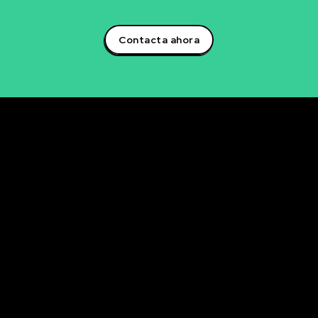
artificial y lidera la transformación digital en tu sector!
Contacta ahora
Rubén Maestre
Proyectos Digitales, IA y Ciencia de Datos
OFICINA
C/ Antonio Moya Albadalejo, 13
03204 Elche (Alicante)
e-mail: data@rubenmaestre.com
© Rubén Maestre. Todos los derechos reservados. Web
realizada y gestionada personalmente por Rubén