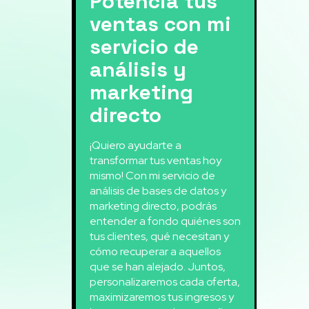
Potencia tus
ventas con mi
servicio de
análisis y
marketing
directo
¡Quiero ayudarte a
transformar tus ventas hoy
mismo! Con mi servicio de
análisis de bases de datos y
marketing directo, podrás
entender a fondo quiénes son
tus clientes, qué necesitan y
cómo recuperar a aquellos
que se han alejado. Juntos,
personalizaremos cada oferta,
maximizaremos tus ingresos y