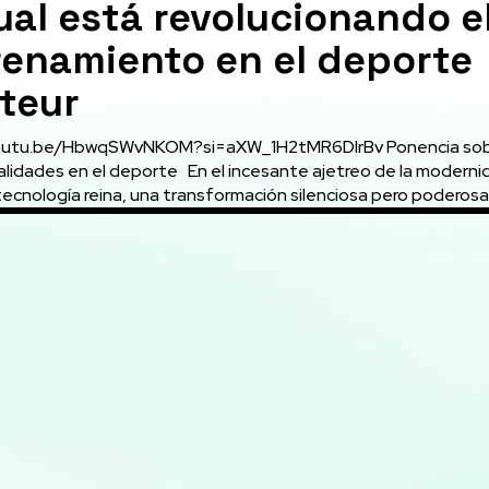
ual está revolucionando e
renamiento en el deporte
teur
tu.be/HbwqSWvNKOM?si=aXW_1H2tMR6DIrBv Ponencia sobre las
l deporte En el incesante ajetreo de la modernidad,
ecnología reina, una transformación silenciosa pero poderosa.