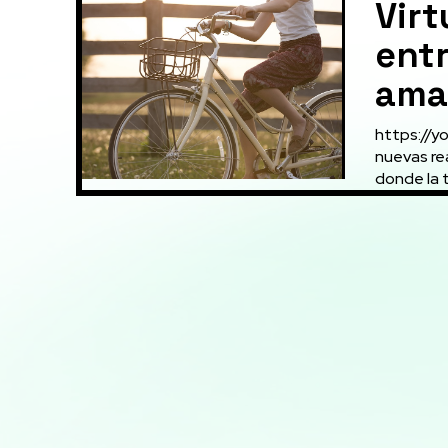
Virt
ent
ama
https://you
nuevas realidades en e
donde la t