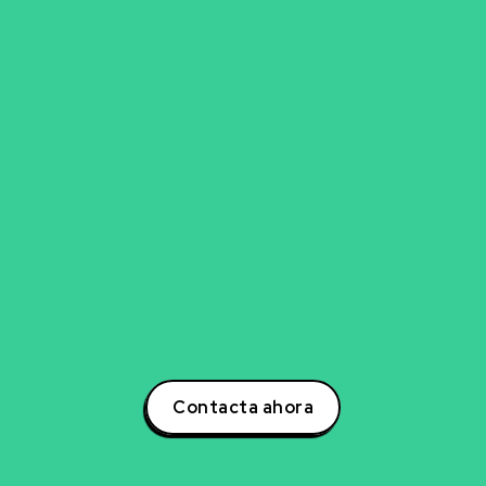
go para explorar nueva
experto en inteligencia artificial, ciencia de datos,
para transformar tu negocio? Estoy aquí para ayuda
otencial a tu negocio a través de estrategias inno
s. Contáctame hoy mismo para descubrir cómo po
la creación de soluciones que impulsarán tu éxito e
oder de la inteligencia artificial y lidera la transform
tu sector!
Contacta ahora