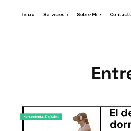
Inicio
Servicios
Sobre Mí
Contact
Entr
El d
Herramientas Digitales
dor