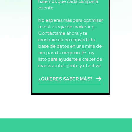
haremos que cada campaña
cuente.
No esperes más para optimizar
tu estrategia de marketing.
Contáctame ahora y te
mostraré cómo convertir tu
base de datos en una mina de
oro para tu negocio. ¡Estoy
listo para ayudarte a crecer de
manera inteligente y efectiva!
¿QUIERES SABER MÁS?