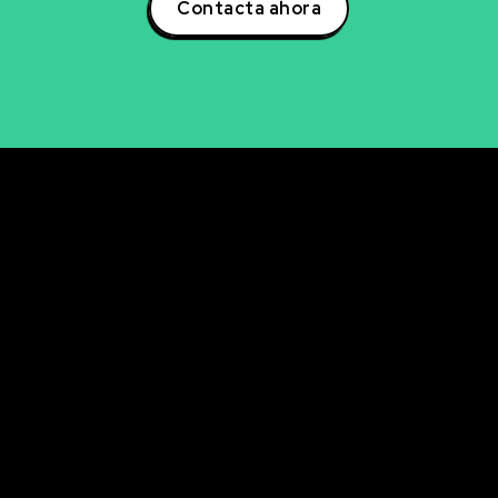
Contacta ahora
rvicios
Últimos artícul
Descubre cómo la se
NCIA DE DATOS
avanzada de aficiona
LISIS DE DATOS
ingresos
UALIZACIÓN DE DATOS
La clave oculta del A/
mejorar tu email mark
ELIGENCIA ARTIFICIAL
KETING DIGITAL
Descubre cómo analiz
en tiempo real con P
RKETING DIRECTO