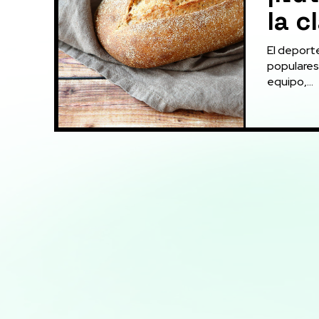
la c
El deport
populares
equipo,...