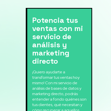
Potencia tus
ventas con mi
servicio de
análisis y
marketing
directo
¡Quiero ayudarte a
transformar tus ventas hoy
mismo! Con mi servicio de
análisis de bases de datos y
marketing directo, podrás
entender a fondo quiénes son
tus clientes, qué necesitan y
cómo recuperar a aquellos