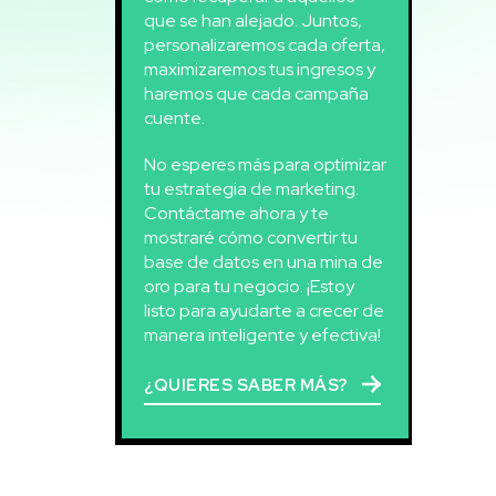
que se han alejado. Juntos,
personalizaremos cada oferta,
maximizaremos tus ingresos y
haremos que cada campaña
cuente.
No esperes más para optimizar
tu estrategia de marketing.
Contáctame ahora y te
mostraré cómo convertir tu
base de datos en una mina de
oro para tu negocio. ¡Estoy
listo para ayudarte a crecer de
manera inteligente y efectiva!
¿QUIERES SABER MÁS?