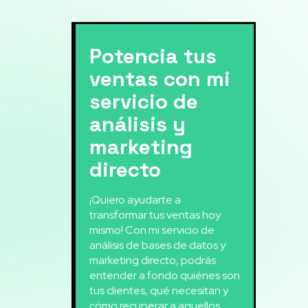
Potencia tus
ventas con mi
servicio de
análisis y
marketing
directo
¡Quiero ayudarte a
transformar tus ventas hoy
mismo! Con mi servicio de
análisis de bases de datos y
marketing directo, podrás
entender a fondo quiénes son
tus clientes, qué necesitan y
cómo recuperar a aquellos