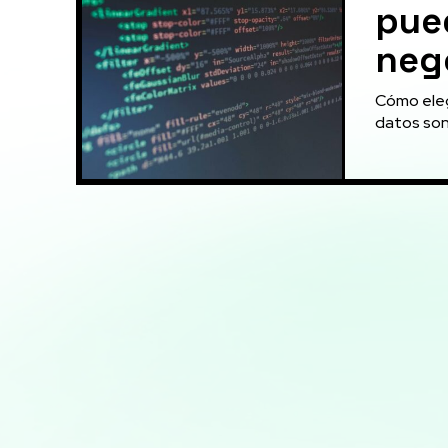
pued
neg
Cómo eleg
datos son 