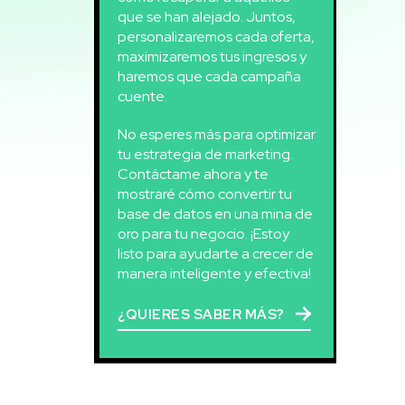
que se han alejado. Juntos,
personalizaremos cada oferta,
maximizaremos tus ingresos y
haremos que cada campaña
cuente.
No esperes más para optimizar
tu estrategia de marketing.
Contáctame ahora y te
mostraré cómo convertir tu
base de datos en una mina de
oro para tu negocio. ¡Estoy
listo para ayudarte a crecer de
manera inteligente y efectiva!
¿QUIERES SABER MÁS?