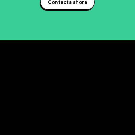
Contacta ahora
rvicios
Últimos artícul
Descubre cómo la se
NCIA DE DATOS
avanzada de aficiona
LISIS DE DATOS
ingresos
UALIZACIÓN DE DATOS
La clave oculta del A/
mejorar tu email mark
ELIGENCIA ARTIFICIAL
KETING DIGITAL
Descubre cómo analiz
en tiempo real con P
RKETING DIRECTO