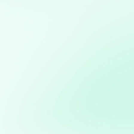
Mis servicios:
Optimización de marketing digital: Estrategias basadas
en datos para maximizar el ROI en campañas digitales
Desarrollo de aplicaciones interactivas con Streamlit:
Creación de aplicaciones web personalizadas para
visualización y análisis de datos en tiempo real
Análisis y visualización de datos con Python: Uso de
herramientas como Pandas, Matplotlib y Plotly para
análisis detallado y creación de informes visuales
Mapas interactivos con Folium: Desarrollo de mapas
interactivos para la visualización geoespacial de datos
Modelos predictivos: Implementación de Machine
Learning para anticipar tendencias y optimizar procesos
Potencia tus ventas con