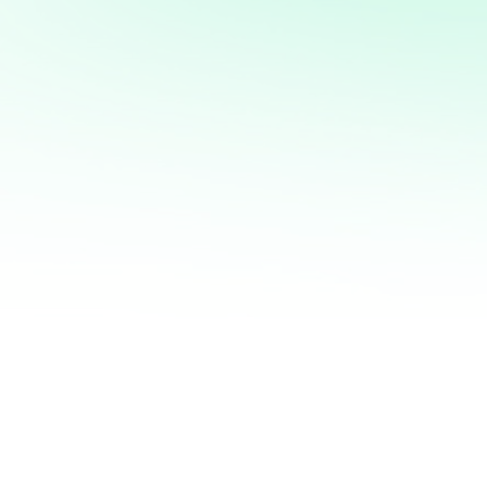
mi servicio de análisis y
marketing directo
¡Quiero ayudarte a transformar tus ventas hoy
mismo! Con mi servicio de análisis de bases de
datos y marketing directo, podrás entender a
fondo quiénes son tus clientes, qué necesitan y
cómo recuperar a aquellos que se han alejado.
Juntos, personalizaremos cada oferta,
maximizaremos tus ingresos y haremos que cada
campaña cuente.
No esperes más para optimizar tu estrategia de
marketing. Contáctame ahora y te mostraré cómo
convertir tu base de datos en una mina de oro
para tu negocio. ¡Estoy listo para ayudarte a
crecer de manera inteligente y efectiva!
¿QUIERES SABER MÁS?