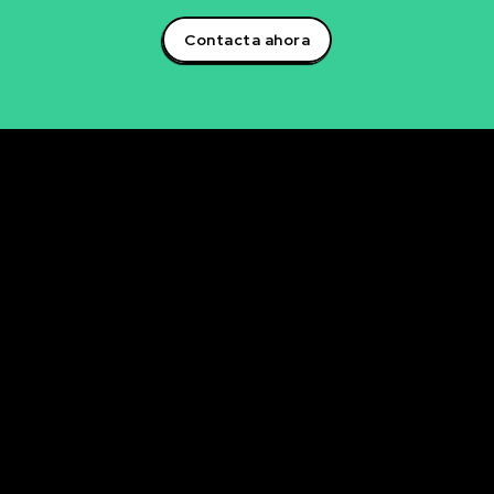
Contacta ahora
Rubén Maestre
Proyectos Digitales, IA y Ciencia de Datos
OFICINA
C/ Antonio Moya Albadalejo, 13
03204 Elche (Alicante)
e-mail: data@rubenmaestre.com
© Rubén Maestre. Todos los derechos reservados. Web
realizada y gestionada personalmente por Rubén
Maestre.