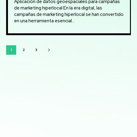
Aplicación de datos geoespaciales para campañas
de marketing hiperlocal En la era digital, las
campañas de marketing hiperlocal se han convertido
en una herramienta esencial...
1
2
3
Mis servicios:
Desarrollo de aplicaciones interactivas con Streamlit:
Creación de aplicaciones web personalizadas para
visualización y análisis de datos en tiempo real
Análisis y visualización de datos con Python: Uso de
herramientas como Pandas, Matplotlib y Plotly para
análisis detallado y creación de informes visuales
Análisis avanzado de datos: Transformación de datos
en decisiones estratégicas