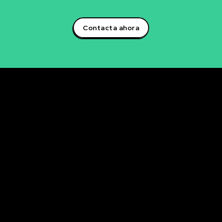
artificial y lidera la transformación digital en tu sector!
Contacta ahora
Rubén Maestre
Proyectos Digitales, IA y Ciencia de Datos
OFICINA
C/ Antonio Moya Albadalejo, 13
03204 Elche (Alicante)
e-mail: data@rubenmaestre.com
© Rubén Maestre. Todos los derechos reservados. Web
realizada y gestionada personalmente por Rubén