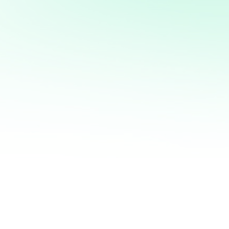
mi servicio de análisis y
marketing directo
¡Quiero ayudarte a transformar tus ventas hoy
mismo! Con mi servicio de análisis de bases de
datos y marketing directo, podrás entender a
fondo quiénes son tus clientes, qué necesitan y
cómo recuperar a aquellos que se han alejado.
Juntos, personalizaremos cada oferta,
maximizaremos tus ingresos y haremos que cada
campaña cuente.
No esperes más para optimizar tu estrategia de
marketing. Contáctame ahora y te mostraré cómo
convertir tu base de datos en una mina de oro
para tu negocio. ¡Estoy listo para ayudarte a
crecer de manera inteligente y efectiva!