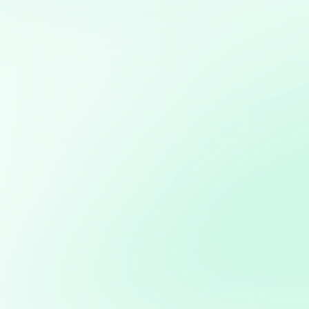
Mis servicios:
Diseño, desarrollo y gestión de sitios web
personalizados usando python
Modelos predictivos: Implementación de Machine
Learning para anticipar tendencias y optimizar procesos
Desarrollo de bots para redes sociales: Creación de bots
para automatizar interacciones y mejorar la eficiencia
en la gestión de redes sociales
Desarrollo de aplicaciones interactivas con Streamlit:
Creación de aplicaciones web personalizadas para
visualización y análisis de datos en tiempo real
Desarrollo de bots y asistentes virtuales utilizando
modelos de lenguaje natural para mejorar la atención al
cliente y la eficiencia operativa
Potencia tus ventas con