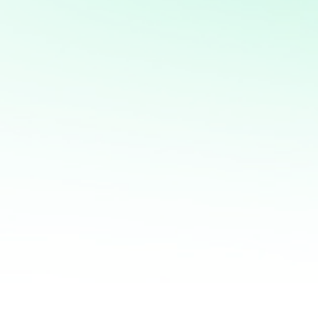
Diseño, desarrollo y gestión de sitios web utilizando
WordPress, con optimización SEO y personalización
completa
Potencia tus ventas con
mi servicio de análisis y
marketing directo
¡Quiero ayudarte a transformar tus ventas hoy
mismo! Con mi servicio de análisis de bases de
datos y marketing directo, podrás entender a
fondo quiénes son tus clientes, qué necesitan y
cómo recuperar a aquellos que se han alejado.
Juntos, personalizaremos cada oferta,
maximizaremos tus ingresos y haremos que cada
campaña cuente.