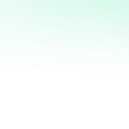
mi servicio de análisis y
marketing directo
¡Quiero ayudarte a transformar tus ventas hoy
mismo! Con mi servicio de análisis de bases de
datos y marketing directo, podrás entender a
fondo quiénes son tus clientes, qué necesitan y
cómo recuperar a aquellos que se han alejado.
Juntos, personalizaremos cada oferta,
maximizaremos tus ingresos y haremos que cada
campaña cuente.
No esperes más para optimizar tu estrategia de
marketing. Contáctame ahora y te mostraré cómo
convertir tu base de datos en una mina de oro
para tu negocio. ¡Estoy listo para ayudarte a
crecer de manera inteligente y efectiva!
¿QUIERES SABER MÁS?