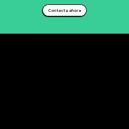
Contacta ahora
Rubén Maestre
Proyectos Digitales, IA y Ciencia de Datos
OFICINA
C/ Antonio Moya Albadalejo, 13
03204 Elche (Alicante)
e-mail: data@rubenmaestre.com
© Rubén Maestre. Todos los derechos reservados. Web
realizada y gestionada personalmente por Rubén
Maestre.