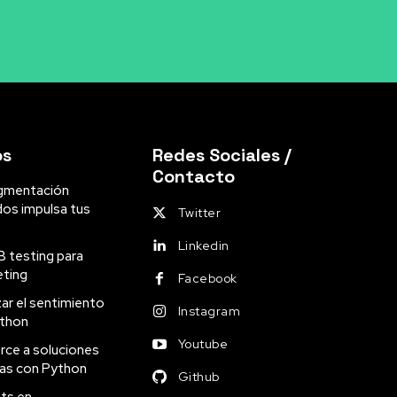
os
Redes Sociales /
Contacto
gmentación
dos impulsa tus
Twitter
Linkedin
B testing para
eting
Facebook
ar el sentimiento
Instagram
ython
Youtube
ce a soluciones
as con Python
Github
ts en