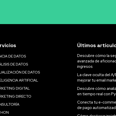
rvicios
Últimos artícul
Descubre cómo la se
NCIA DE DATOS
avanzada de aficiona
LISIS DE DATOS
ingresos
UALIZACIÓN DE DATOS
La clave oculta del A/
mejorar tu email mark
ELIGENCIA ARTIFICIAL
KETING DIGITAL
Descubre cómo analiz
en tiempo real con P
RKETING DIRECTO
Conecta tu e-commer
NSULTORÍA
de pago automatizad
THON
Cómo destacar insigh