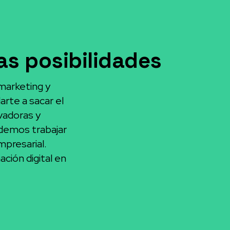
s posibilidades
 marketing y
rte a sacar el
vadoras y
demos trabajar
mpresarial.
ación digital en