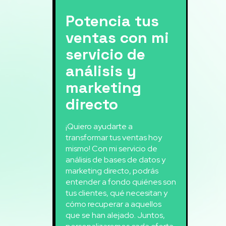
Potencia tus
ventas con mi
servicio de
análisis y
marketing
directo
¡Quiero ayudarte a
transformar tus ventas hoy
mismo! Con mi servicio de
análisis de bases de datos y
marketing directo, podrás
entender a fondo quiénes son
tus clientes, qué necesitan y
cómo recuperar a aquellos
que se han alejado. Juntos,