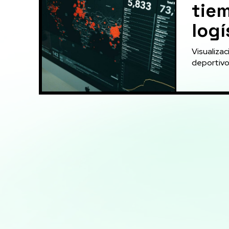
tiem
logí
Visualizac
deportivos