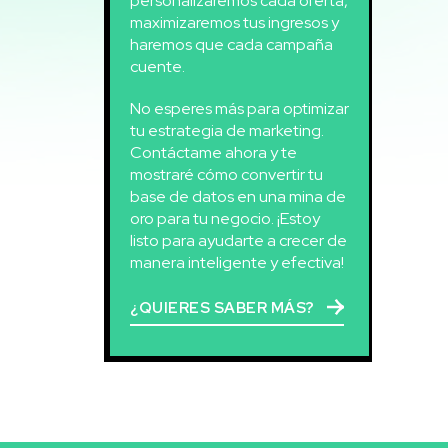
personalizaremos cada oferta,
maximizaremos tus ingresos y
haremos que cada campaña
cuente.
No esperes más para optimizar
tu estrategia de marketing.
Contáctame ahora y te
mostraré cómo convertir tu
base de datos en una mina de
oro para tu negocio. ¡Estoy
listo para ayudarte a crecer de
manera inteligente y efectiva!
¿QUIERES SABER MÁS?