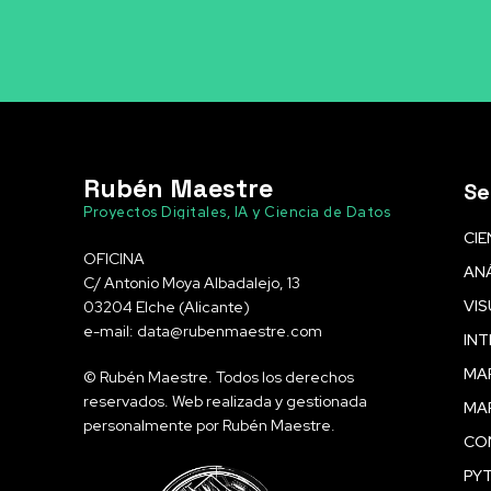
Rubén Maestre
Se
Proyectos Digitales, IA y Ciencia de Datos
CIE
OFICINA
ANÁ
C/ Antonio Moya Albadalejo, 13
VIS
03204 Elche (Alicante)
e-mail: data@rubenmaestre.com
INT
MAR
© Rubén Maestre. Todos los derechos
reservados. Web realizada y gestionada
MA
personalmente por Rubén Maestre.
CO
PY