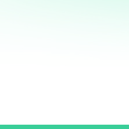
¡Quiero ayudarte a transformar tus ventas hoy
mismo! Con mi servicio de análisis de bases de
datos y marketing directo, podrás entender a
fondo quiénes son tus clientes, qué necesitan y
cómo recuperar a aquellos que se han alejado.
Juntos, personalizaremos cada oferta,
maximizaremos tus ingresos y haremos que cada
campaña cuente.
No esperes más para optimizar tu estrategia de
marketing. Contáctame ahora y te mostraré cómo
convertir tu base de datos en una mina de oro
para tu negocio. ¡Estoy listo para ayudarte a
crecer de manera inteligente y efectiva!
¿QUIERES SABER MÁS?