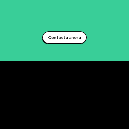
para descubrir cómo podemos trabajar juntos en la
creación de soluciones que impulsarán tu éxito
empresarial.¡Aprovecha el poder de la inteligencia
artificial y lidera la transformación digital en tu sector!
Contacta ahora
Rubén Maestre
Proyectos Digitales, IA y Ciencia de Datos
OFICINA
C/ Antonio Moya Albadalejo, 13
03204 Elche (Alicante)
e-mail: data@rubenmaestre.com