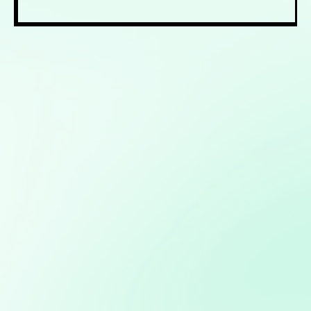
Mis servicios:
Análisis y visualización de datos con Python: Uso de
herramientas como Pandas, Matplotlib y Plotly para
análisis detallado y creación de informes visuales
Implementación de soluciones de Inteligencia Artificial
para automatizar y optimizar campañas de marketing
Optimización de marketing digital: Estrategias basadas
en datos para maximizar el ROI en campañas digitales
Consultoría en Inteligencia Artificial: Asesoramiento en
la implementación de soluciones de IA para mejorar
procesos y obtener ventajas competitivas
Desarrollo de bots y asistentes virtuales utilizando
modelos de lenguaje natural para mejorar la atención al
cliente y la eficiencia operativa