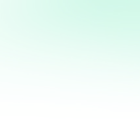
Potencia tus ventas con
mi servicio de análisis y
marketing directo
¡Quiero ayudarte a transformar tus ventas hoy
mismo! Con mi servicio de análisis de bases de
datos y marketing directo, podrás entender a
fondo quiénes son tus clientes, qué necesitan y
cómo recuperar a aquellos que se han alejado.
Juntos, personalizaremos cada oferta,
maximizaremos tus ingresos y haremos que cada
campaña cuente.
No esperes más para optimizar tu estrategia de
marketing. Contáctame ahora y te mostraré cómo
convertir tu base de datos en una mina de oro