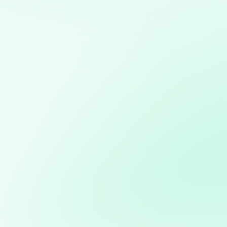
Mis servicios:
Desarrollo de bots para redes sociales: Creación de bots
para automatizar interacciones y mejorar la eficiencia
en la gestión de redes sociales
Desarrollo de aplicaciones interactivas con Streamlit:
Creación de aplicaciones web personalizadas para
visualización y análisis de datos en tiempo real
Marketing directo personalizado: Campañas dirigidas a
través de WhatsApp y Telegram basadas en análisis de
bases de datos
Diseño, desarrollo y gestión de sitios web
personalizados usando python
Modelos predictivos: Implementación de Machine
Learning para anticipar tendencias y optimizar procesos
Potencia tus ventas con