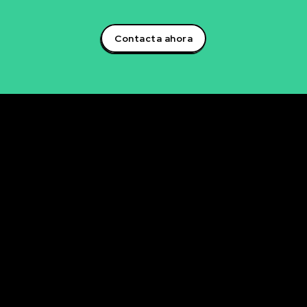
artificial y lidera la transformación digital en tu sector!
Contacta ahora
Rubén Maestre
Proyectos Digitales, IA y Ciencia de Datos
OFICINA
C/ Antonio Moya Albadalejo, 13
03204 Elche (Alicante)
e-mail: data@rubenmaestre.com
© Rubén Maestre. Todos los derechos reservados. Web
realizada y gestionada personalmente por Rubén