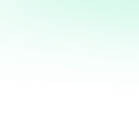
mi servicio de análisis y
marketing directo
¡Quiero ayudarte a transformar tus ventas hoy
mismo! Con mi servicio de análisis de bases de
datos y marketing directo, podrás entender a
fondo quiénes son tus clientes, qué necesitan y
cómo recuperar a aquellos que se han alejado.
Juntos, personalizaremos cada oferta,
maximizaremos tus ingresos y haremos que cada
campaña cuente.
No esperes más para optimizar tu estrategia de
marketing. Contáctame ahora y te mostraré cómo
convertir tu base de datos en una mina de oro
para tu negocio. ¡Estoy listo para ayudarte a
crecer de manera inteligente y efectiva!