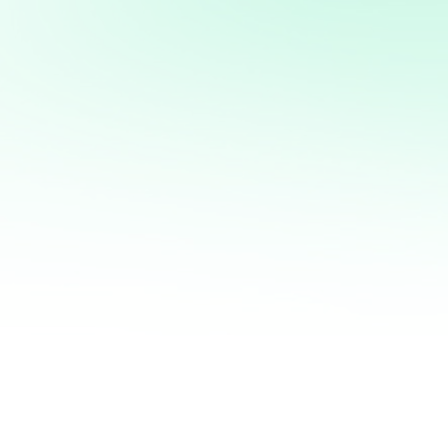
Potencia tus ventas con
mi servicio de análisis y
marketing directo
¡Quiero ayudarte a transformar tus ventas hoy
mismo! Con mi servicio de análisis de bases de
datos y marketing directo, podrás entender a
fondo quiénes son tus clientes, qué necesitan y
cómo recuperar a aquellos que se han alejado.
Juntos, personalizaremos cada oferta,
maximizaremos tus ingresos y haremos que cada
campaña cuente.
No esperes más para optimizar tu estrategia de
marketing. Contáctame ahora y te mostraré cómo
convertir tu base de datos en una mina de oro
para tu negocio. ¡Estoy listo para ayudarte a
crecer de manera inteligente y efectiva!