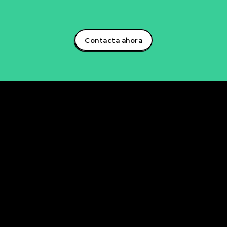
empresarial.¡Aprovecha el poder de la inteligencia
artificial y lidera la transformación digital en tu sector!
Contacta ahora
Rubén Maestre
Proyectos Digitales, IA y Ciencia de Datos
OFICINA
C/ Antonio Moya Albadalejo, 13
03204 Elche (Alicante)
e-mail: data@rubenmaestre.com
© Rubén Maestre. Todos los derechos reservados. Web