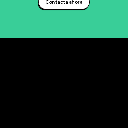
Contacta ahora
rvicios
Últimos artícul
Descubre cómo la se
NCIA DE DATOS
avanzada de aficiona
LISIS DE DATOS
ingresos
UALIZACIÓN DE DATOS
La clave oculta del A/
mejorar tu email mark
ELIGENCIA ARTIFICIAL
KETING DIGITAL
Descubre cómo analiz
en tiempo real con P
RKETING DIRECTO