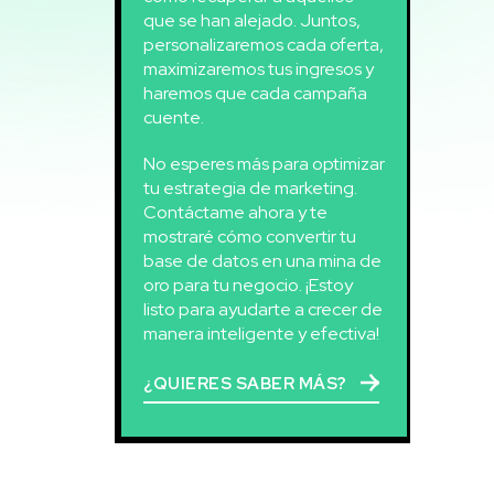
que se han alejado. Juntos,
personalizaremos cada oferta,
maximizaremos tus ingresos y
haremos que cada campaña
cuente.
No esperes más para optimizar
tu estrategia de marketing.
Contáctame ahora y te
mostraré cómo convertir tu
base de datos en una mina de
oro para tu negocio. ¡Estoy
listo para ayudarte a crecer de
manera inteligente y efectiva!
¿QUIERES SABER MÁS?