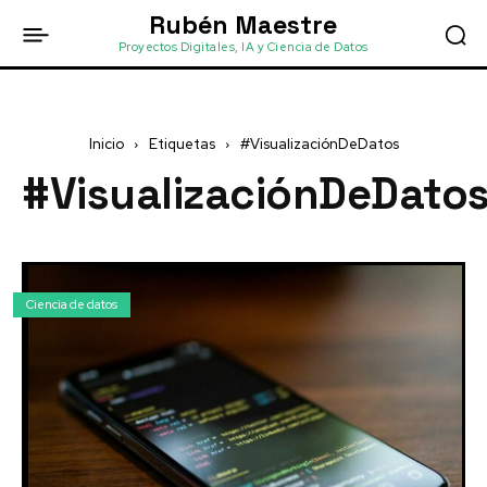
Rubén Maestre
Proyectos Digitales, IA y Ciencia de Datos
Inicio
Etiquetas
#VisualizaciónDeDatos
#VisualizaciónDeDato
Ciencia de datos