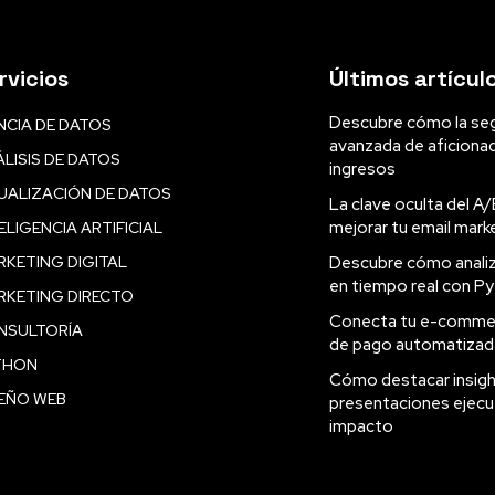
rvicios
Últimos artícul
Descubre cómo la se
NCIA DE DATOS
avanzada de aficiona
LISIS DE DATOS
ingresos
UALIZACIÓN DE DATOS
La clave oculta del A/
mejorar tu email mark
ELIGENCIA ARTIFICIAL
KETING DIGITAL
Descubre cómo analiz
en tiempo real con P
RKETING DIRECTO
Conecta tu e-commer
NSULTORÍA
de pago automatizad
THON
Cómo destacar insigh
SEÑO WEB
presentaciones ejecut
impacto