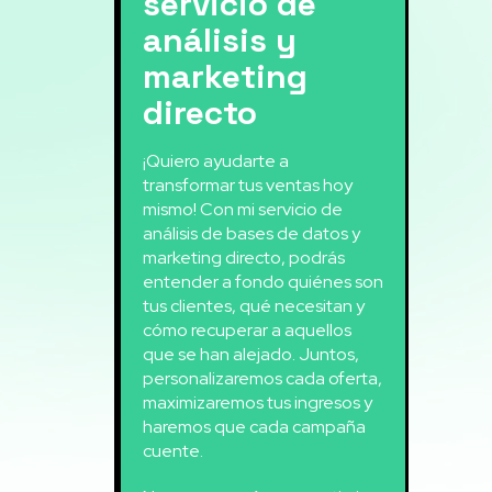
servicio de
análisis y
marketing
directo
¡Quiero ayudarte a
transformar tus ventas hoy
mismo! Con mi servicio de
análisis de bases de datos y
marketing directo, podrás
entender a fondo quiénes son
tus clientes, qué necesitan y
cómo recuperar a aquellos
que se han alejado. Juntos,
personalizaremos cada oferta,
maximizaremos tus ingresos y
haremos que cada campaña
cuente.