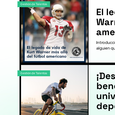
Gestión de Talentos
El l
Warn
ame
Introducci
alguien que
¡De
Gestión de Talentos
bene
univ
dep