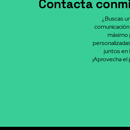
Contacta conmi
¿Buscas un 
comunicación 
máximo p
personalizada
juntos en 
¡Aprovecha el p