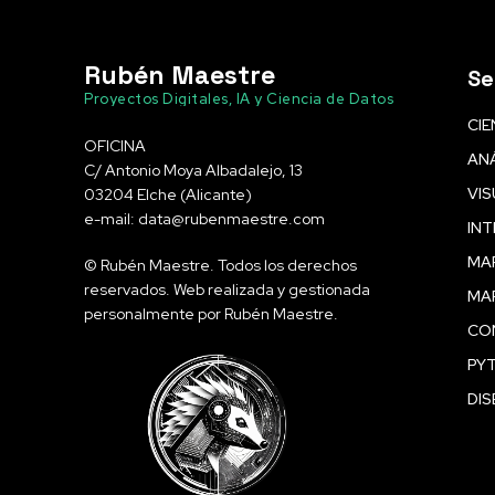
Rubén Maestre
Se
Proyectos Digitales, IA y Ciencia de Datos
CIE
OFICINA
ANÁ
C/ Antonio Moya Albadalejo, 13
VIS
03204 Elche (Alicante)
e-mail: data@rubenmaestre.com
INT
MAR
© Rubén Maestre. Todos los derechos
reservados. Web realizada y gestionada
MA
personalmente por Rubén Maestre.
CO
PY
DI