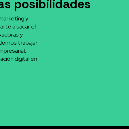
s posibilidades
 marketing y
rte a sacar el
vadoras y
demos trabajar
mpresarial.
ación digital en