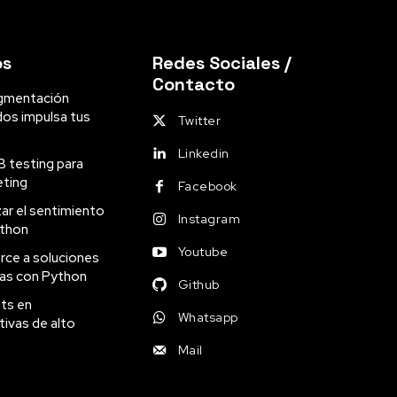
os
Redes Sociales /
Contacto
gmentación
dos impulsa tus
Twitter
Linkedin
B testing para
eting
Facebook
ar el sentimiento
Instagram
ython
Youtube
ce a soluciones
as con Python
Github
ts en
Whatsapp
ivas de alto
Mail