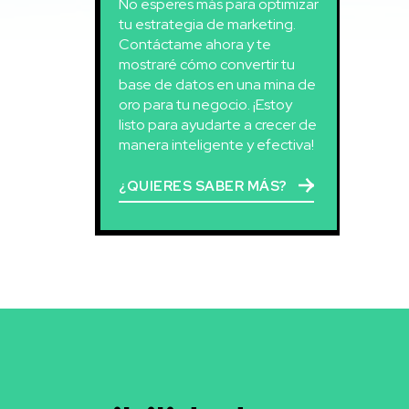
No esperes más para optimizar
tu estrategia de marketing.
Contáctame ahora y te
mostraré cómo convertir tu
base de datos en una mina de
oro para tu negocio. ¡Estoy
listo para ayudarte a crecer de
manera inteligente y efectiva!
¿QUIERES SABER MÁS?