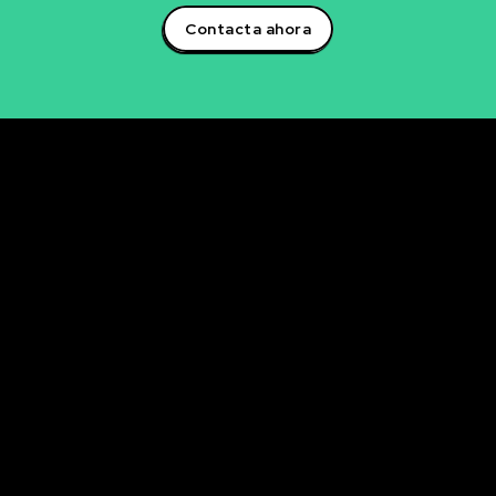
Contacta ahora
Rubén Maestre
Proyectos Digitales, IA y Ciencia de Datos
OFICINA
C/ Antonio Moya Albadalejo, 13
03204 Elche (Alicante)
e-mail: data@rubenmaestre.com
© Rubén Maestre. Todos los derechos reservados. Web
realizada y gestionada personalmente por Rubén
Maestre.