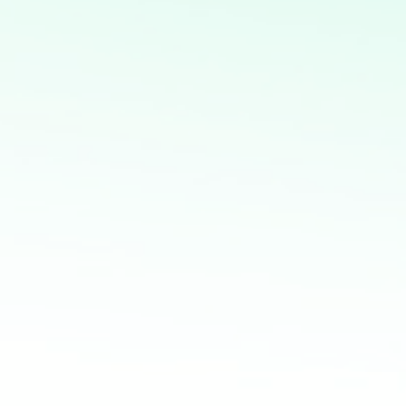
Automatización de procesos: Desarrollo de soluciones
para automatizar tareas repetitivas y mejorar la
eficiencia operativa
Desarrollo de bots para redes sociales: Creación de bots
para automatizar interacciones y mejorar la eficiencia
en la gestión de redes sociales
Marketing directo personalizado: Campañas dirigidas a
través de WhatsApp y Telegram basadas en análisis de
bases de datos
Diseño, desarrollo y gestión de sitios web
personalizados usando python
Mapas interactivos con Folium: Desarrollo de mapas
interactivos para la visualización geoespacial de datos
Potencia tus ventas con
mi servicio de análisis y