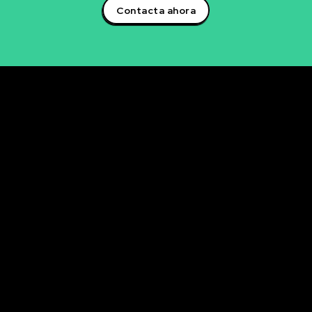
Contacta ahora
Rubén Maestre
Proyectos Digitales, IA y Ciencia de Datos
OFICINA
C/ Antonio Moya Albadalejo, 13
03204 Elche (Alicante)
e-mail: data@rubenmaestre.com
© Rubén Maestre. Todos los derechos reservados. Web
realizada y gestionada personalmente por Rubén
Maestre.