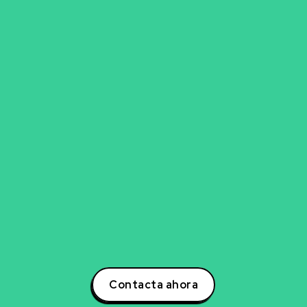
go para explorar nueva
experto en inteligencia artificial, ciencia de datos,
para transformar tu negocio? Estoy aquí para ayuda
otencial a tu negocio a través de estrategias inno
s. Contáctame hoy mismo para descubrir cómo po
la creación de soluciones que impulsarán tu éxito e
oder de la inteligencia artificial y lidera la transform
tu sector!
Contacta ahora