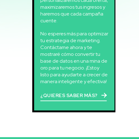
personalizaremos cada oferta,
maximizaremos tus ingresos y
haremos que cada campaña
cuente.
No esperes más para optimizar
tu estrategia de marketing.
Contáctame ahora y te
mostraré cómo convertir tu
base de datos en una mina de
oro para tu negocio. ¡Estoy
listo para ayudarte a crecer de
manera inteligente y efectiva!
¿QUIERES SABER MÁS?