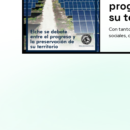
prog
su t
Con tanto
sociales, 