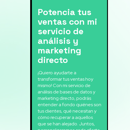
Potencia tus
ventas con mi
servicio de
análisis y
marketing
directo
¡Quiero ayudarte a
transformar tus ventas hoy
mismo! Con mi servicio de
análisis de bases de datos y
marketing directo, podrás
entender a fondo quiénes son
tus clientes, qué necesitan y
cómo recuperar a aquellos
que se han alejado. Juntos,