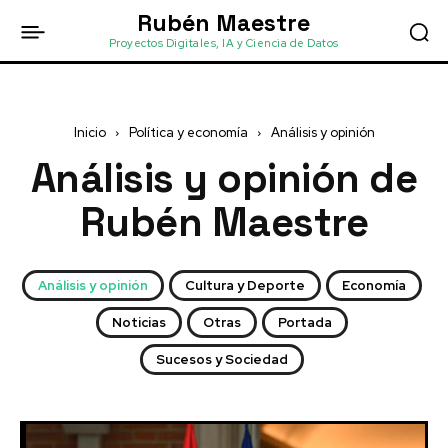
Rubén Maestre
Proyectos Digitales, IA y Ciencia de Datos
Inicio
Política y economía
Análisis y opinión
Análisis y opinión
de
Rubén Maestre
Análisis y opinión
Cultura y Deporte
Economía
Noticias
Otras
Portada
Sucesos y Sociedad