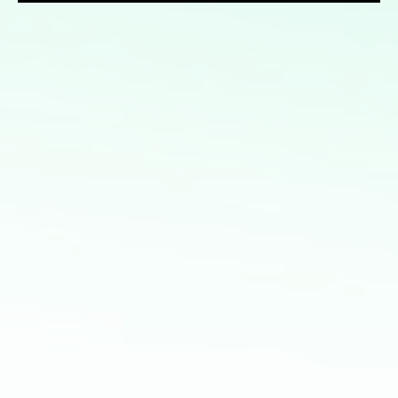
Mis servicios:
Consultoría en Inteligencia Artificial: Asesoramiento en
la implementación de soluciones de IA para mejorar
procesos y obtener ventajas competitivas
Consultoría en transformación digital: Asesoramiento
para la integración de nuevas tecnologías en PYMES
Desarrollo de bots y asistentes virtuales utilizando
modelos de lenguaje natural para mejorar la atención al
cliente y la eficiencia operativa
Análisis avanzado de datos: Transformación de datos
en decisiones estratégicas
Modelos predictivos: Implementación de Machine
Learning para anticipar tendencias y optimizar procesos
Automatización de procesos: Desarrollo de soluciones
para automatizar tareas repetitivas y mejorar la
eficiencia operativa