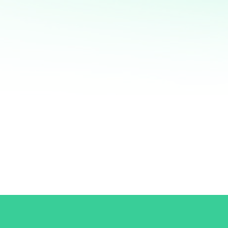
datos y marketing directo, podrás entender a
fondo quiénes son tus clientes, qué necesitan y
cómo recuperar a aquellos que se han alejado.
Juntos, personalizaremos cada oferta,
maximizaremos tus ingresos y haremos que cada
campaña cuente.
No esperes más para optimizar tu estrategia de
marketing. Contáctame ahora y te mostraré cómo
convertir tu base de datos en una mina de oro
para tu negocio. ¡Estoy listo para ayudarte a
crecer de manera inteligente y efectiva!
¿QUIERES SABER MÁS?