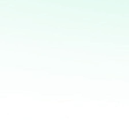
Creación de aplicaciones personalizadas para
automatizar procesos o resolver problemas específicos
de negocio
Diseño, desarrollo y gestión de sitios web
personalizados usando python
Mapas interactivos con Folium: Desarrollo de mapas
interactivos para la visualización geoespacial de datos
Potencia tus ventas con
mi servicio de análisis y
marketing directo
¡Quiero ayudarte a transformar tus ventas hoy
mismo! Con mi servicio de análisis de bases de
datos y marketing directo, podrás entender a
fondo quiénes son tus clientes, qué necesitan y