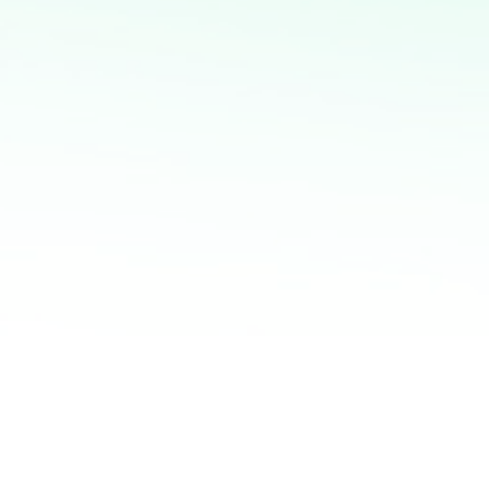
la implementación de soluciones de IA para mejorar
procesos y obtener ventajas competitivas
Potencia tus ventas con
mi servicio de análisis y
marketing directo
¡Quiero ayudarte a transformar tus ventas hoy
mismo! Con mi servicio de análisis de bases de
datos y marketing directo, podrás entender a
fondo quiénes son tus clientes, qué necesitan y
cómo recuperar a aquellos que se han alejado.
Juntos, personalizaremos cada oferta,
maximizaremos tus ingresos y haremos que cada
campaña cuente.