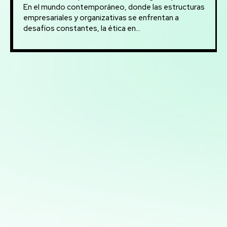
En el mundo contemporáneo, donde las estructuras
empresariales y organizativas se enfrentan a
desafíos constantes, la ética en...
Mis servicios:
Automatización de procesos: Desarrollo de soluciones
para automatizar tareas repetitivas y mejorar la
eficiencia operativa
Análisis avanzado de datos: Transformación de datos
en decisiones estratégicas
Desarrollo de aplicaciones interactivas con Streamlit:
Creación de aplicaciones web personalizadas para
visualización y análisis de datos en tiempo real
Modelos predictivos: Implementación de Machine
Learning para anticipar tendencias y optimizar procesos
Consultoría en Inteligencia Artificial: Asesoramiento en