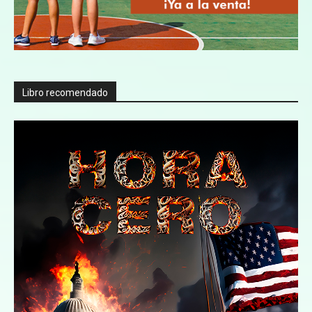
Libro recomendado