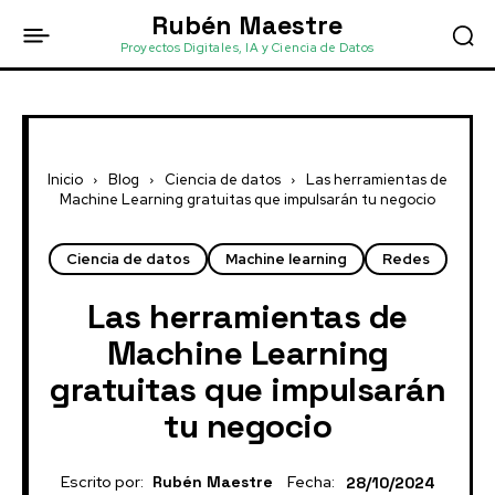
Rubén Maestre
Proyectos Digitales, IA y Ciencia de Datos
Inicio
Blog
Ciencia de datos
Las herramientas de
Machine Learning gratuitas que impulsarán tu negocio
Ciencia de datos
Machine learning
Redes
Las herramientas de
Machine Learning
gratuitas que impulsarán
tu negocio
Escrito por:
Rubén Maestre
Fecha:
28/10/2024