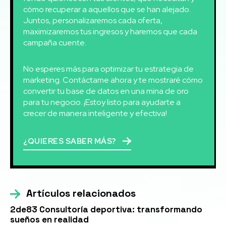
cómo recuperar a aquellos que se han alejado.
Juntos, personalizaremos cada oferta,
maximizaremos tus ingresos y haremos que cada
campaña cuente.
No esperes más para optimizar tu estrategia de
marketing. Contáctame ahora y te mostraré cómo
convertir tu base de datos en una mina de oro
para tu negocio. ¡Estoy listo para ayudarte a
crecer de manera inteligente y efectiva!
¿QUIERES SABER MÁS?
Artículos relacionados
2de83 Consultoría deportiva: transformando
sueños en realidad